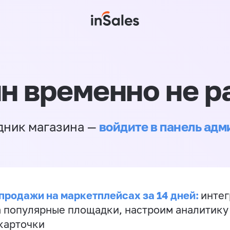
н временно не р
войдите в панель ад
дник магазина —
продажи на маркетплейсах за 14 дней:
инте
а популярные площадки, настроим аналитику
карточки