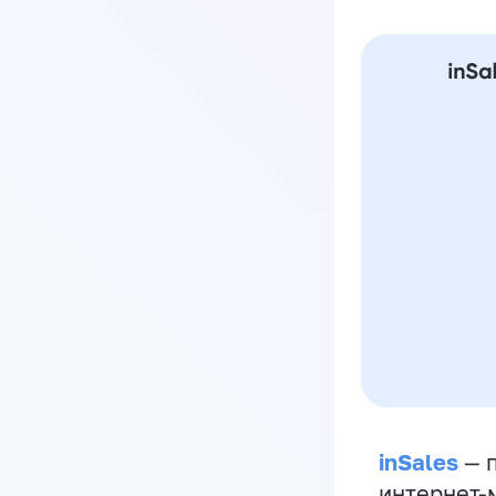
inSales
— п
интернет-