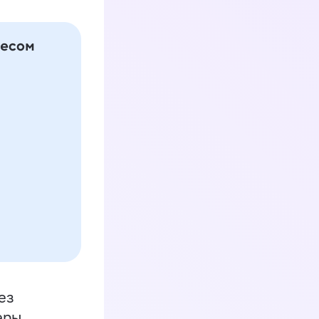
ез
еры