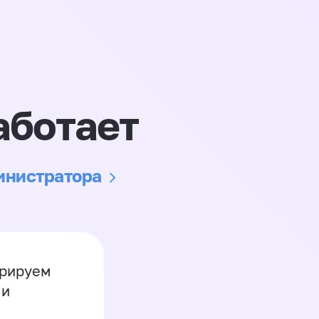
аботает
министратора
грируем
 и