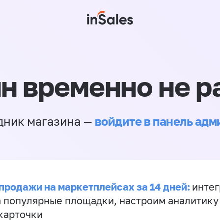
н временно не р
войдите в панель ад
дник магазина —
продажи на маркетплейсах за 14 дней:
инте
а популярные площадки, настроим аналитику
карточки