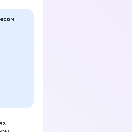
ез
еры