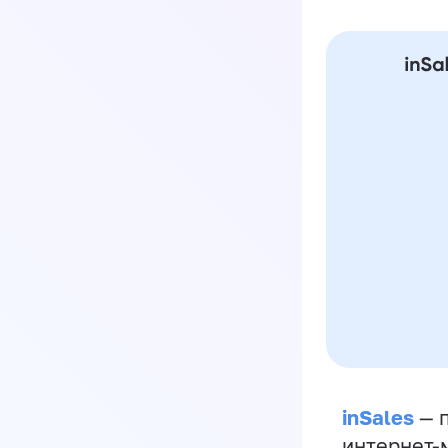
inSales
— п
интернет-