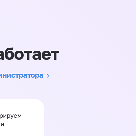
аботает
министратора
грируем
 и