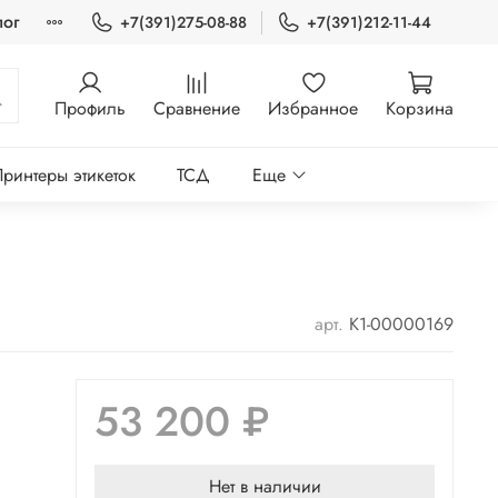
лог
+7(391)275-08-88
+7(391)212-11-44
Профиль
Сравнение
Избранное
Корзина
ринтеры этикеток
ТСД
Еще
арт.
K1-00000169
53 200 ₽
Нет в наличии