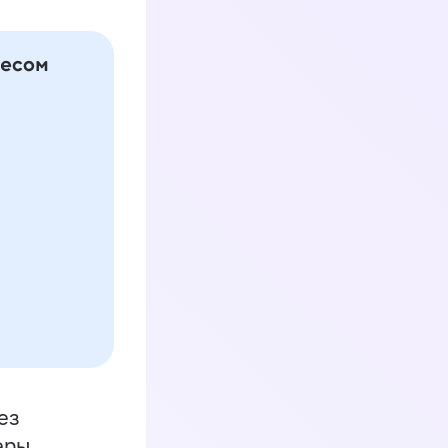
ез
еры