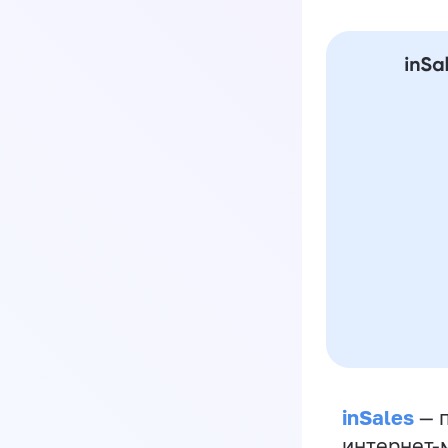
inSales
— п
интернет-