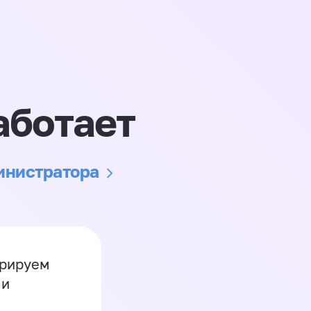
аботает
министратора
грируем
 и