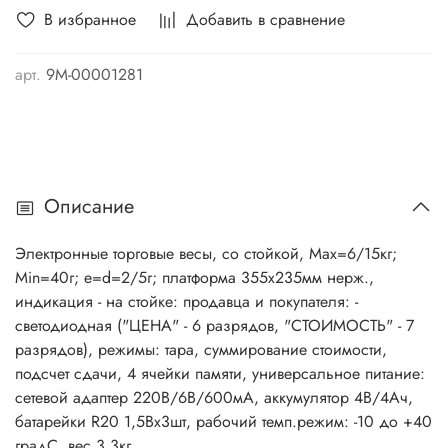
В избранное
Добавить в сравнение
арт.
9М-00001281
Описание
Электронные торговые весы, со стойкой, Max=6/15кг;
Min=40г; e=d=2/5г; платформа 355х235мм нерж.,
индикация - на стойке: продавца и покупателя: -
светодиодная ("ЦЕНА" - 6 разрядов, "СТОИМОСТЬ" - 7
разрядов), режимы: тара, суммирование стоимости,
подсчет сдачи, 4 ячейки памяти, универсальное питание:
сетевой адаптер 220В/6В/600мА, аккумулятор 4В/4Ач,
батарейки R20 1,5Вх3шт, рабочий темп.режим: -10 до +40
градС, вес 3,3кг