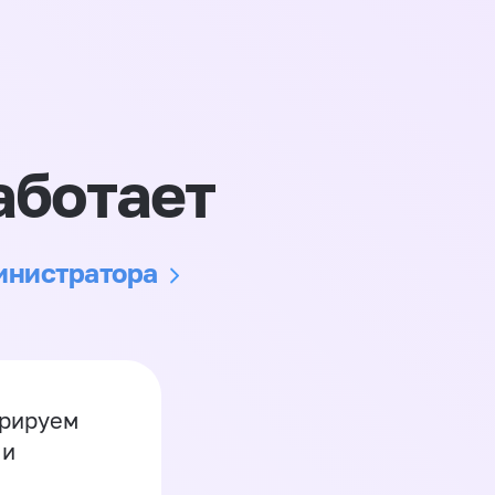
аботает
министратора
грируем
 и