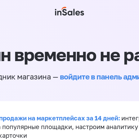
н временно не р
войдите в панель ад
дник магазина —
продажи на маркетплейсах за 14 дней:
инте
а популярные площадки, настроим аналитику
карточки