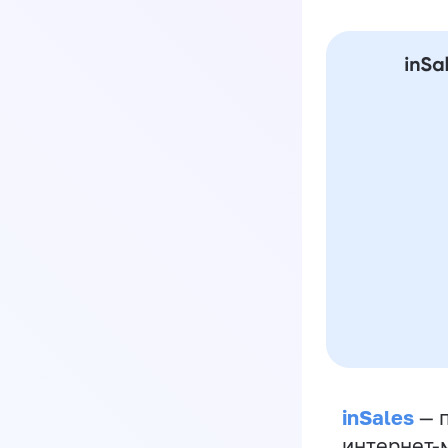
inSales
— п
интернет-