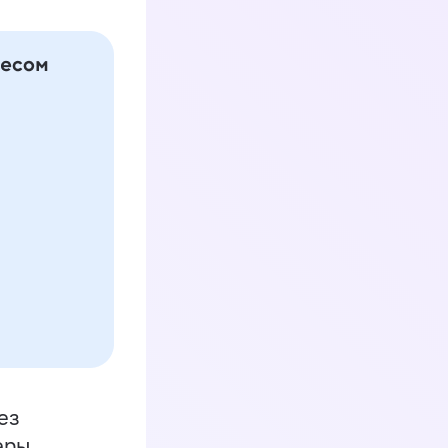
ез
еры