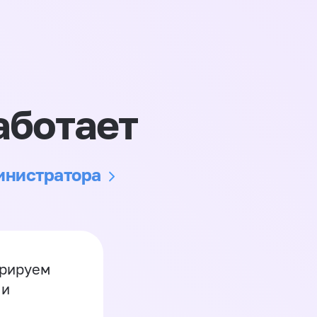
аботает
министратора
грируем
 и