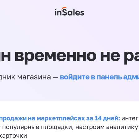
н временно не р
войдите в панель ад
дник магазина —
продажи на маркетплейсах за 14 дней:
инте
а популярные площадки, настроим аналитику
карточки