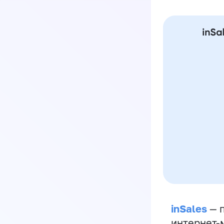
inSales
— п
интернет-