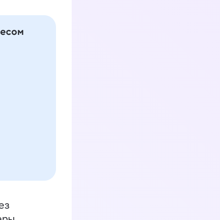
ез
еры