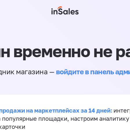
н временно не р
войдите в панель ад
дник магазина —
продажи на маркетплейсах за 14 дней:
инте
а популярные площадки, настроим аналитику
карточки