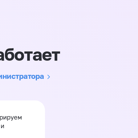
аботает
министратора
грируем
 и