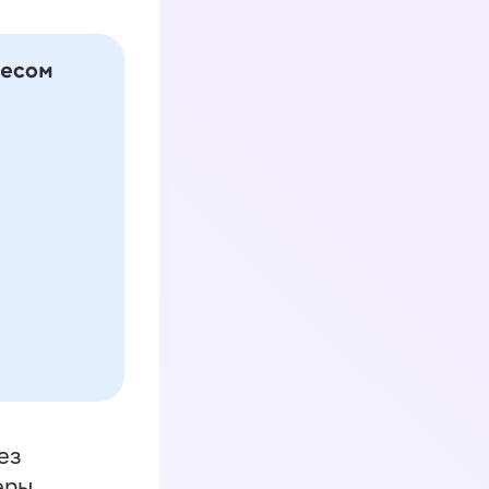
ез
еры