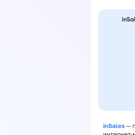
inSales
— п
интернет-