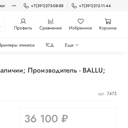
лог
+7(391)275-08-88
+7(391)212-11-44
Профиль
Сравнение
Избранное
Корзина
ринтеры этикеток
ТСД
Еще
 наличии; Производитель - BALLU;
арт.
7473
36 100 ₽