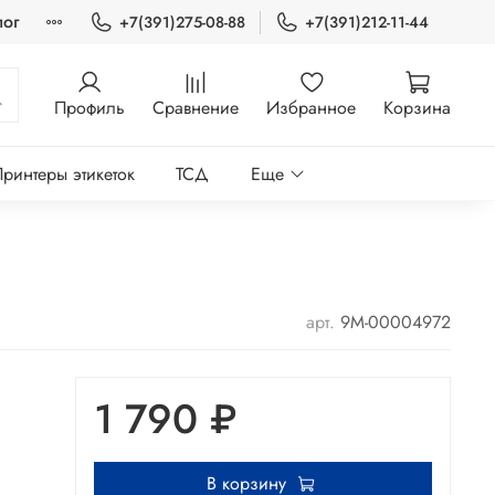
лог
+7(391)275-08-88
+7(391)212-11-44
Профиль
Сравнение
Избранное
Корзина
ринтеры этикеток
ТСД
Еще
арт.
9М-00004972
1 790 ₽
В корзину