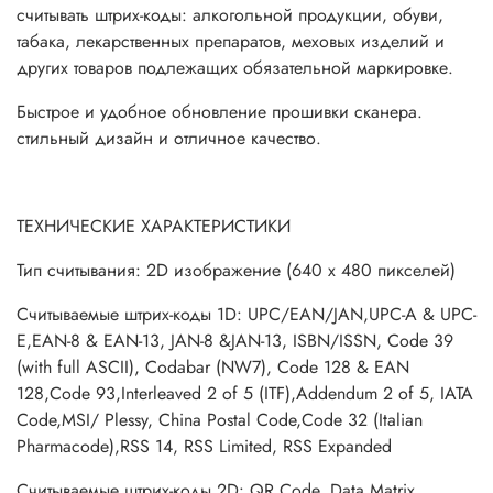
считывать штрих-коды: алкогольной продукции, обуви,
табака, лекарственных препаратов, меховых изделий и
других товаров подлежащих обязательной маркировке.
Быстрое и удобное обновление прошивки сканера.
стильный дизайн и отличное качество.
ТЕХНИЧЕСКИЕ ХАРАКТЕРИСТИКИ
Тип считывания: 2D изображение (640 x 480 пикселей)
Считываемые штрих-коды 1D: UPC/EAN/JAN,UPC-A & UPC-
E,EAN-8 & EAN-13, JAN-8 &JAN-13, ISBN/ISSN, Code 39
(with full ASCII), Codabar (NW7), Code 128 & EAN
128,Code 93,Interleaved 2 of 5 (ITF),Addendum 2 of 5, IATA
Code,MSI/ Plessy, China Postal Code,Code 32 (Italian
Pharmacode),RSS 14, RSS Limited, RSS Expanded
Считываемые штрих-коды 2D: QR Code, Data Matrix,