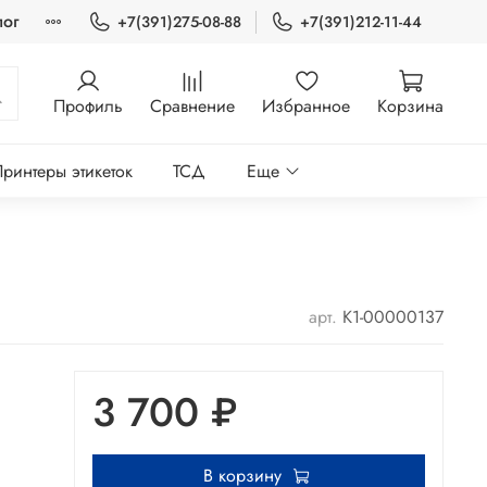
лог
+7(391)275-08-88
+7(391)212-11-44
Профиль
Сравнение
Избранное
Корзина
ринтеры этикеток
ТСД
Еще
арт.
K1-00000137
3 700 ₽
В корзину