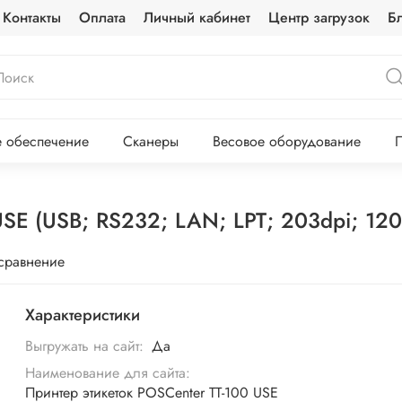
Контакты
Оплата
Личный кабинет
Центр загрузок
Б
 обеспечение
Сканеры
Весовое оборудование
П
USE (USB; RS232; LAN; LPT; 203dpi; 12
 сравнение
Характеристики
Выгружать на сайт:
Да
Наименование для сайта:
Принтер этикеток POSCenter TT-100 USE