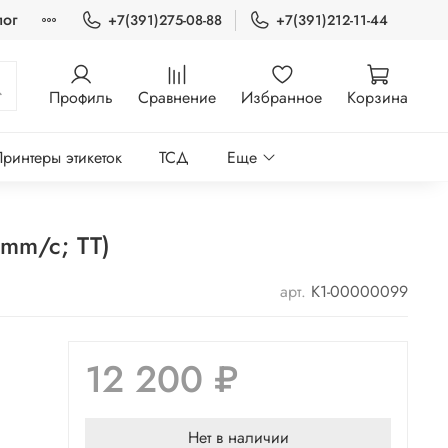
лог
+7(391)275-08-88
+7(391)212-11-44
Профиль
Сравнение
Избранное
Корзина
ринтеры этикеток
ТСД
Еще
0mm/c; TT)
арт.
K1-00000099
12 200 ₽
Нет в наличии