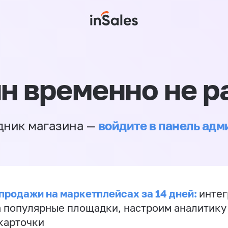
н временно не р
войдите в панель ад
дник магазина —
продажи на маркетплейсах за 14 дней:
инте
а популярные площадки, настроим аналитику
карточки