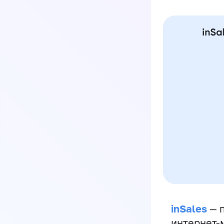
inSales
— п
интернет-