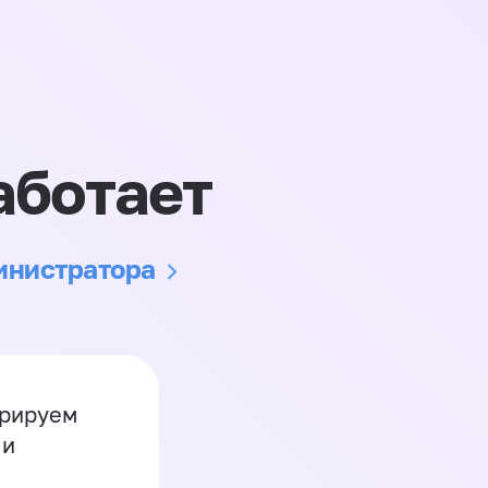
аботает
министратора
грируем
 и