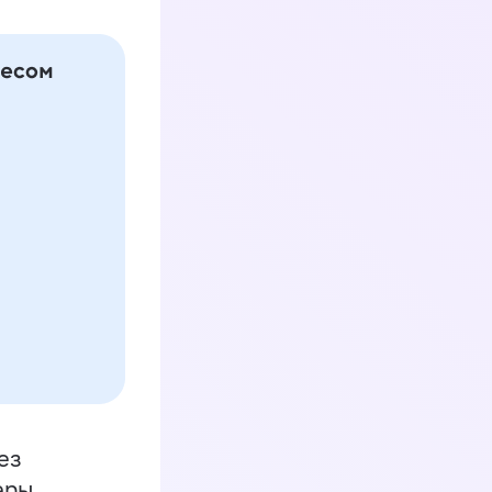
ез
еры