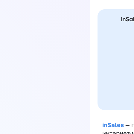
inSales
— п
интернет-