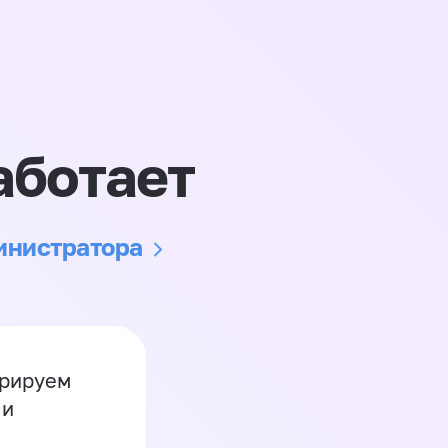
аботает
министратора
грируем
 и