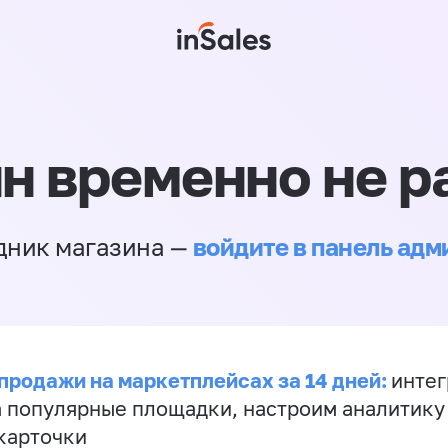
н временно не р
войдите в панель ад
дник магазина —
продажи на маркетплейсах за 14 дней:
инте
а популярные площадки, настроим аналитику
карточки