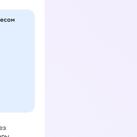
ез
еры