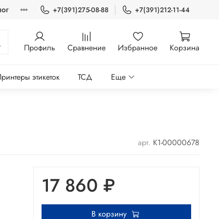
лог
+7(391)275-08-88
+7(391)212-11-44
Профиль
Сравнение
Избранное
Корзина
ринтеры этикеток
ТСД
Еще
арт.
K1-00000678
17 860 ₽
В корзину