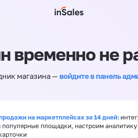
н временно не р
войдите в панель ад
дник магазина —
продажи на маркетплейсах за 14 дней:
инте
а популярные площадки, настроим аналитику
карточки