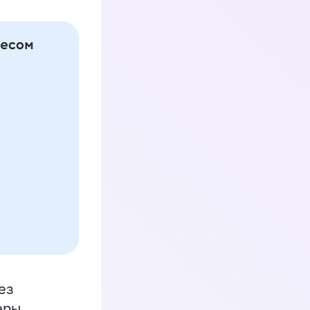
ез
еры