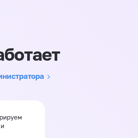
аботает
министратора
грируем
 и