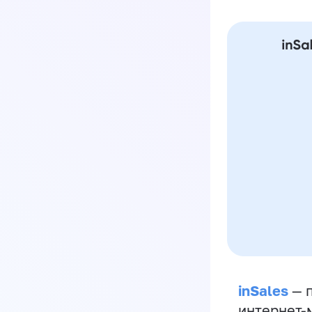
inSales
— п
интернет-