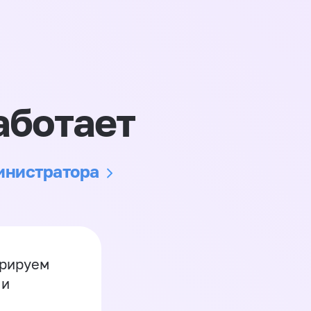
аботает
министратора
грируем
 и