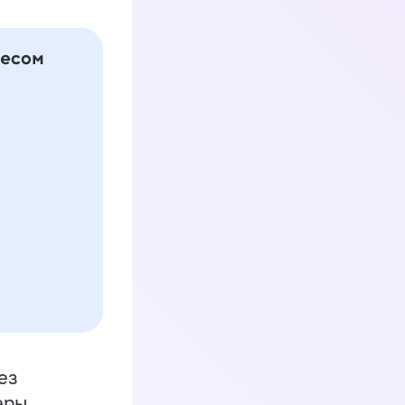
ез
еры