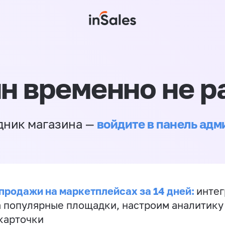
н временно не р
войдите в панель ад
дник магазина —
продажи на маркетплейсах за 14 дней:
инте
а популярные площадки, настроим аналитику
карточки