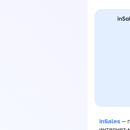
inSales
— п
интернет-