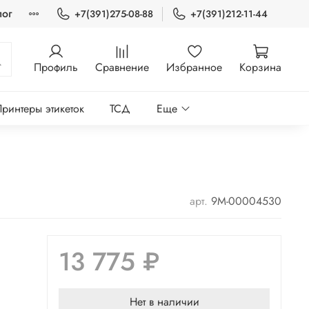
лог
+7(391)275-08-88
+7(391)212-11-44
Профиль
Сравнение
Избранное
Корзина
ринтеры этикеток
ТСД
Еще
арт.
9М-00004530
13 775 ₽
Нет в наличии