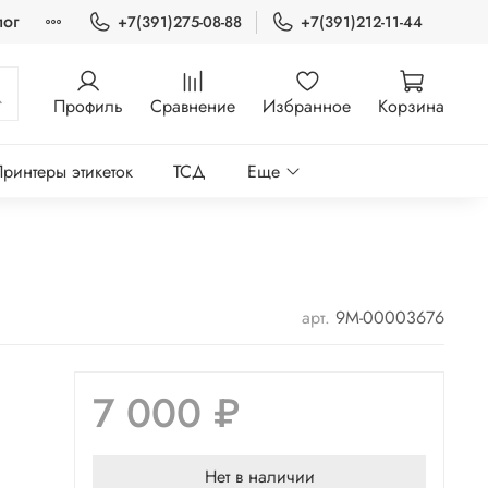
лог
+7(391)275-08-88
+7(391)212-11-44
Профиль
Сравнение
Избранное
Корзина
ринтеры этикеток
ТСД
Еще
арт.
9М-00003676
7 000 ₽
Нет в наличии